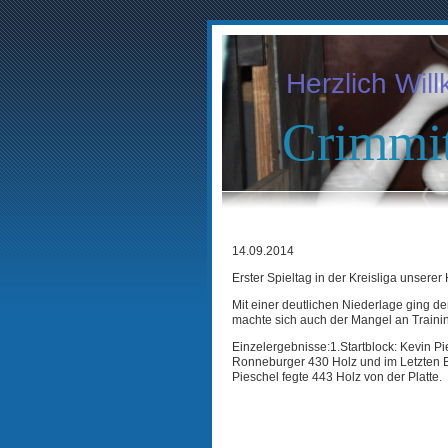
Herzlich Wi
Crimmit
14.09.2014
Erster Spieltag in der Kreisliga unserer
Mit einer deutlichen Niederlage ging d
machte sich auch der Mangel an Traini
Einzelergebnisse:1.Startblock: Kevin Pi
Ronneburger 430 Holz und im Letzten Bl
Pieschel fegte 443 Holz von der Platte.