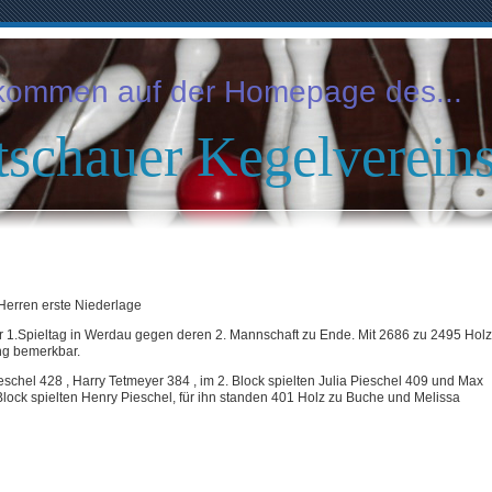
llkommen auf der Homepage des...
schauer Kegelvereins
 Herren erste Niederlage
er 1.Spieltag in Werdau gegen deren 2. Mannschaft zu Ende. Mit 2686 zu 2495 Holz
ng bemerkbar.
eschel 428 , Harry Tetmeyer 384 , im 2. Block spielten Julia Pieschel 409 und Max
ock spielten Henry Pieschel, für ihn standen 401 Holz zu Buche und Melissa