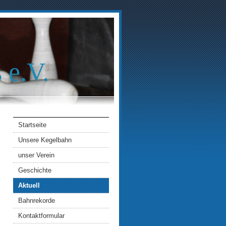
 e.V.
Startseite
Unsere Kegelbahn
unser Verein
Geschichte
Aktuell
Bahnrekorde
Kontaktformular